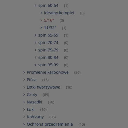
spin 60-64
(1)
Idealny komplet
(0)
5/16"
(0)
11/32"
(1)
spin 65-69
(1)
spin 70-74
(0)
spin 75-79
(0)
spin 80-84
(0)
spin 95-99
(0)
Promienie karbonowe
(30)
Pióra
(15)
Lotki tworzywowe
(10)
Groty
(89)
Nasadki
(78)
Łuki
(10)
Kołczany
(35)
Ochrona przedramienia
(10)