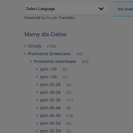
Nie znal
Powered by
Translate
Mamy dla Ciebie:
Strzały
(194)
Promienie drewniane
(62)
Promienie świerkowe
(62)
spin <25
(0)
spin <35
(1)
spin 25-29
(6)
spin 30-34
(6)
spin 35-39
(11)
spin 40-44
(8)
spin 45-49
(13)
spin 50-54
(6)
spin 55-59
(7)