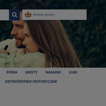
Zarejestruj się
Zaloguj się
Koszyk:
(pusty)
PIÓRA
GROTY
NASADKI
ŁUKI
ODTWÓRSTWO HISTORYCZNE