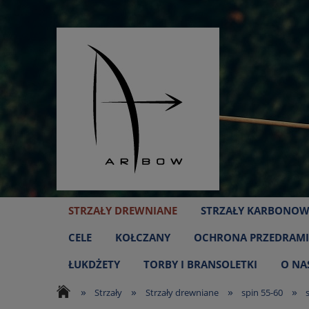
STRZAŁY DREWNIANE
STRZAŁY KARBONOW
CELE
KOŁCZANY
OCHRONA PRZEDRAMI
ŁUKDŻETY
TORBY I BRANSOLETKI
O NA
»
»
»
»
Strzały
Strzały drewniane
spin 55-60