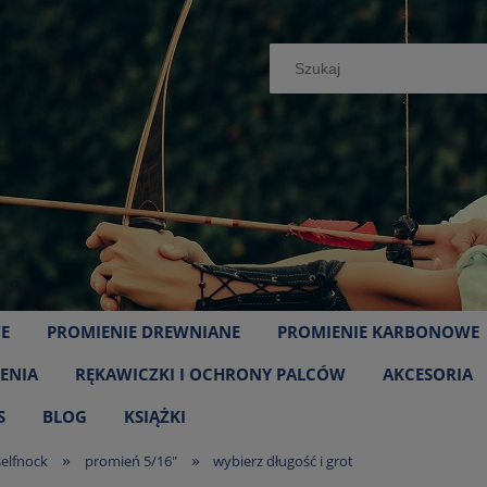
E
PROMIENIE DREWNIANE
PROMIENIE KARBONOWE
ENIA
RĘKAWICZKI I OCHRONY PALCÓW
AKCESORIA
S
BLOG
KSIĄŻKI
»
»
selfnock
promień 5/16"
wybierz długość i grot