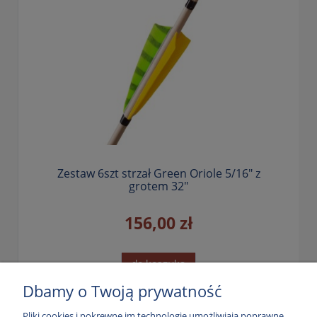
Zestaw 6szt strzał Green Oriole 5/16" z
grotem 32"
156,00 zł
do koszyka
Dbamy o Twoją prywatność
Pliki cookies i pokrewne im technologie umożliwiają poprawne
«
1
2
»