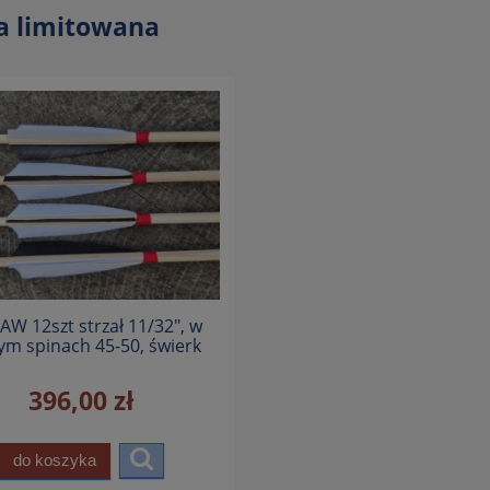
a limitowana
AW 12szt strzał 11/32", w
ym spinach 45-50, świerk
396,00 zł
do koszyka