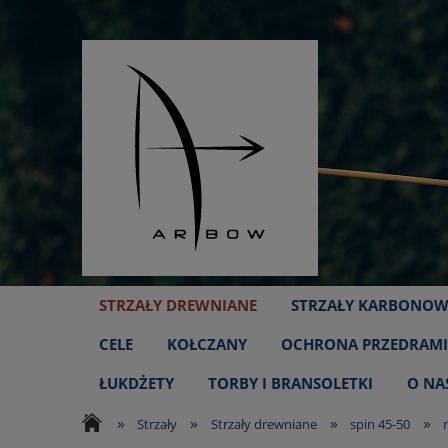
STRZAŁY DREWNIANE
STRZAŁY KARBONOW
CELE
KOŁCZANY
OCHRONA PRZEDRAMI
ŁUKDŻETY
TORBY I BRANSOLETKI
O NA
»
»
»
»
Strzały
Strzały drewniane
spin 45-50