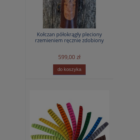
Kołczan półokrągły pleciony
rzemieniem ręcznie zdobiony
599,00 zł
do koszyka