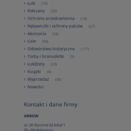
Łuki
(10)
Kołczany
(35)
Ochrona przedramienia
(10)
Rękawiczki i ochrony palców
(27)
Akcesoria
(34)
Cele
(56)
Odtwórstwo historyczne
(117)
Torby i bransoletki
(5)
Łukdżety
(23)
Książki
(6)
Wyprzedaż
(30)
Nowości
Kontakt i dane firmy
ARBOW
ul. 20 Stycznia 62 lokal 1
95-200 Pabianice