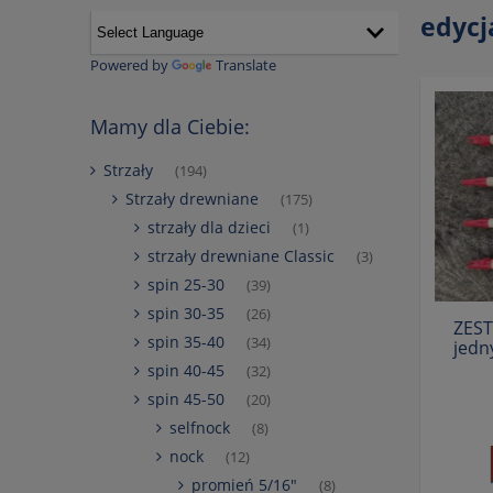
edycj
Powered by
Translate
Mamy dla Ciebie:
Strzały
(194)
Strzały drewniane
(175)
strzały dla dzieci
(1)
strzały drewniane Classic
(3)
spin 25-30
(39)
spin 30-35
(26)
ZEST
spin 35-40
(34)
jedn
spin 40-45
(32)
spin 45-50
(20)
selfnock
(8)
nock
(12)
promień 5/16"
(8)