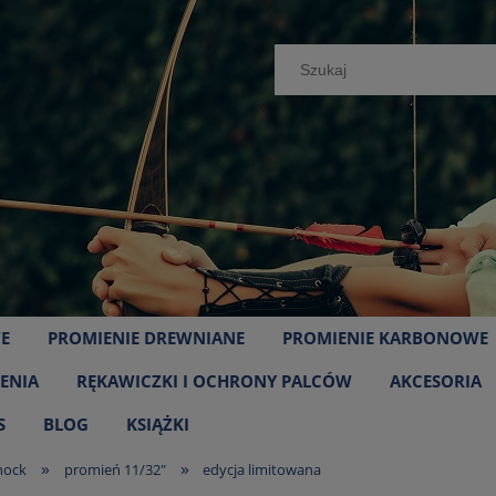
E
PROMIENIE DREWNIANE
PROMIENIE KARBONOWE
ENIA
RĘKAWICZKI I OCHRONY PALCÓW
AKCESORIA
S
BLOG
KSIĄŻKI
»
»
nock
promień 11/32"
edycja limitowana