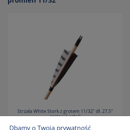
promień 11/32"
Strzała White Stork z grotem 11/32" dł. 27,5"
zestaw 6 sztuk
Dbamy o Twoją prywatność