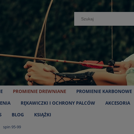
E
PROMIENIE DREWNIANE
PROMIENIE KARBONOWE
ENIA
RĘKAWICZKI I OCHRONY PALCÓW
AKCESORIA
S
BLOG
KSIĄŻKI
spin 95-99