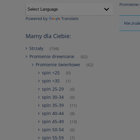
Promienie 
Powered by
Translate
Nie znal
Mamy dla Ciebie:
Strzały
(194)
Promienie drewniane
(62)
Promienie świerkowe
(62)
spin <25
(0)
spin <35
(1)
spin 25-29
(6)
spin 30-34
(6)
spin 35-39
(11)
spin 40-44
(8)
spin 45-49
(13)
spin 50-54
(6)
spin 55-59
(7)