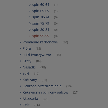
spin 60-64
(1)
spin 65-69
(1)
spin 70-74
(0)
spin 75-79
(0)
spin 80-84
(0)
spin 95-99
(0)
Promienie karbonowe
(30)
Pióra
(15)
Lotki tworzywowe
(10)
Groty
(89)
Nasadki
(78)
Łuki
(10)
Kołczany
(35)
Ochrona przedramienia
(10)
Rękawiczki i ochrony palców
(27)
Akcesoria
(34)
Cele
(56)