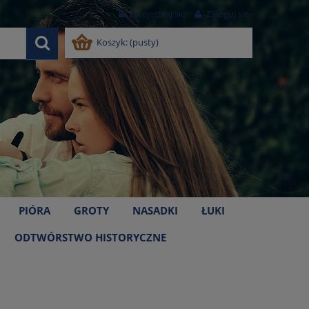
Zarejestruj się
Zaloguj się
Koszyk:
(pusty)
PIÓRA
GROTY
NASADKI
ŁUKI
ODTWÓRSTWO HISTORYCZNE