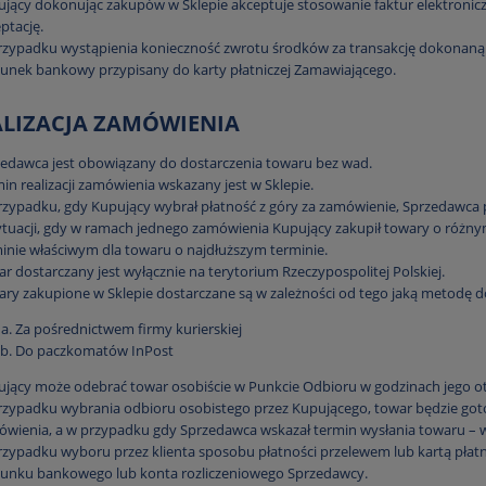
jący dokonując zakupów w Sklepie akceptuje stosowanie faktur elektroni
ptację.
zypadku wystąpienia konieczność zwrotu środków za transakcję dokonaną pr
unek bankowy przypisany do karty płatniczej Zamawiającego.
EALIZACJA ZAMÓWIENIA
edawca jest obowiązany do dostarczenia towaru bez wad.
in realizacji zamówienia wskazany jest w Sklepie.
zypadku, gdy Kupujący wybrał płatność z góry za zamówienie, Sprzedawca pr
tuacji, gdy w ramach jednego zamówienia Kupujący zakupił towary o różnym 
inie właściwym dla towaru o najdłuższym terminie.
r dostarczany jest wyłącznie na terytorium Rzeczypospolitej Polskiej.
ry zakupione w Sklepie dostarczane są w zależności od tego jaką metodę 
Za pośrednictwem firmy kurierskiej
Do paczkomatów InPost
jący może odebrać towar osobiście w Punkcie Odbioru w godzinach jego ot
zypadku wybrania odbioru osobistego przez Kupującego, towar będzie got
wienia, a w przypadku gdy Sprzedawca wskazał termin wysłania towaru – w
zypadku wyboru przez klienta sposobu płatności przelewem lub kartą płatnicz
hunku bankowego lub konta rozliczeniowego Sprzedawcy.