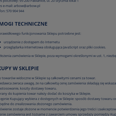
s pocztowy: 95-200 Pabianice, ul. 20 Stycznia lokal 1
s e-mail: arbow@arbow.pl
fon: 570 904 944
YMOGI TECHNICZNE
prawidłowego funkcjonowania Sklepu potrzebne jest:
urządzenie z dostępem do Internetu
przeglądarka internetowa obsługująca JavaScript oraz pliki cookies.
złożenia zamówienia w Sklepie, poza wymogami określonymi w ust. 1, niezbę
KUPY W SKLEPIE
 towarów widoczne w Sklepie są całkowitymi cenami za towar.
edawca zwraca uwagę, że na całkowitą cenę zamówienia składają się wskaza
astosowanie, koszty dostawy towaru.
any do kupienia towar należy dodać do koszyka w Sklepie.
ępnie Kupujący wybiera z dostępnych w Sklepie: sposób dostawy towaru or
będne do zrealizowania złożonego zamówienia.
wienie zostaje złożone w momencie potwierdzenia jego treści i zaakcepto
żenie zamówienia jest tożsame z zawarciem umowy sprzedaży pomiędzy Ku