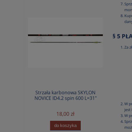
Spr
mom
Kupu
dan
§ 5 P
Za z
Strzała karbonowa SKYLON
NOVICE ID4.2 spin 600 L=31"
W pr
jest
18,00 zł
W pr
Sprz
do koszyka
możl