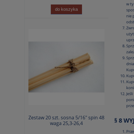
w ty
do koszyka
spos
nie 
ods
Zwro
użyt
uprz
Sprz
zale
Sprz
dnia
Kupu
Kupu
Kupu
koni
Jeśl
poni
prze
Zestaw 20 szt. sosna 5/16" spin 48
§ 8 W
waga 25,3-26,4
Praw