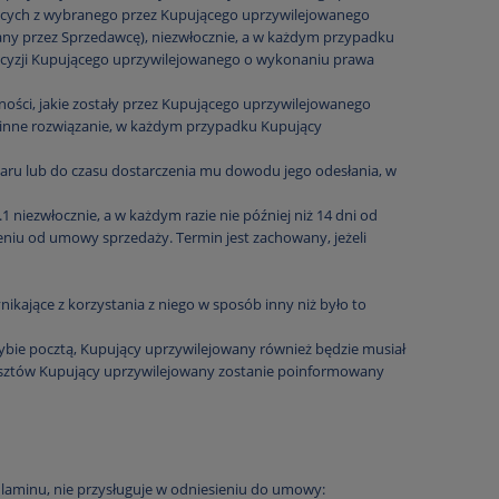
ących z wybranego przez Kupującego uprzywilejowanego
any przez Sprzedawcę), niezwłocznie, a w każdym przypadku
decyzji Kupującego uprzywilejowanego o wykonaniu prawa
ości, jakie zostały przez Kupującego uprzywilejowanego
a inne rozwiązanie, w każdym przypadku Kupujący
aru lub do czasu dostarczenia mu dowodu jego odesłania, w
 niezwłocznie, a w każdym razie nie później niż 14 dni od
niu od umowy sprzedaży. Termin jest zachowany, jeżeli
kające z korzystania z niego w sposób inny niż było to
rybie pocztą, Kupujący uprzywilejowany również będzie musiał
osztów Kupujący uprzywilejowany zostanie poinformowany
laminu, nie przysługuje w odniesieniu do umowy: