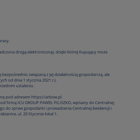
racy.
czona drogą elektroniczną), dzięki której Kupujący może
bezpośrednio związaną z jej działalnością gospodarczą, ale
h od dnia 1 stycznia 2021 r.).
rzednim ustaleniu.
awcę pod adresem
https://arbow.pl
.
pod firmą ICU GROUP PAWEŁ PILISZKO, wpisany do Centralnej
ego do spraw gospodarki i prowadzenia Centralnej Ewidencji i
ianice, ul. 20 Stycznia lokal 1.