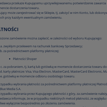
zedawca przekaże Kupującemu uprzywilejowanemu potwierdzenie zawarcia 
encie dostarczenia towaru.
jący może zarejestrować się w Sklepie, tj. założyć w nim Konto, lub dokon
ych przy każdym ewentualnym zamówieniu.
ŁATNOŚCI
łożone zamówienie można zapłacić, w zależności od wyboru Kupującego:
zwykłym przelewem na rachunek bankowy Sprzedawcy;
za pośrednictwem platformy płatniczej:
Płatności Shoper
za pobraniem, tj. kartą lub gotówką w momencie dostarczenia towaru do
karty płatnicze: Visa, Visa Electron, MasterCard, MasterCard Electronic, M
gotówką w momencie odbioru osobistego towaru.
zypadku wybrania płatności za pośrednictwem platformy płatniczej Płatno
 Blue Media S.A.
zypadku wybrania przez Kupującego płatności z góry, za zamówienie należy 
edawca informuje, że w przypadku niektórych metod płatności, ze względu n
iwe wyłącznie bezpośrednio po złożeniu zamówienia.