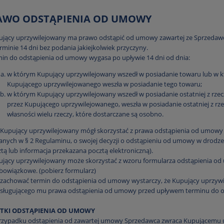
RAWO ODSTĄPIENIA OD UMOWY
jący uprzywilejowany ma prawo odstąpić od umowy zawartej ze Sprzedawcą
rminie 14 dni bez podania jakiejkolwiek przyczyny.
in do odstąpienia od umowy wygasa po upływie 14 dni od dnia:
w którym Kupujący uprzywilejowany wszedł w posiadanie towaru lub w kt
Kupującego uprzywilejowanego weszła w posiadanie tego towaru;
w którym Kupujący uprzywilejowany wszedł w posiadanie ostatniej z rzecz
przez Kupującego uprzywilejowanego, weszła w posiadanie ostatniej z r
własności wielu rzeczy, które dostarczane są osobno.
Kupujący uprzywilejowany mógł skorzystać z prawa odstąpienia od umowy
nych w § 2 Regulaminu, o swojej decyzji o odstąpieniu od umowy w drodz
tą lub informacja przekazana pocztą elektroniczną).
jący uprzywilejowany może skorzystać z wzoru formularza odstąpienia od
obowiązkowe.
(pobierz formularz)
zachować termin do odstąpienia od umowy wystarczy, że Kupujący uprzywi
ysługującego mu prawa odstąpienia od umowy przed upływem terminu do 
TKI ODSTĄPIENIA OD UMOWY
rzypadku odstąpienia od zawartej umowy Sprzedawca zwraca Kupującemu u