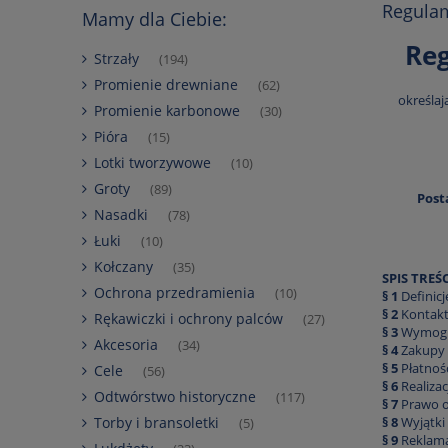
Regula
Mamy dla Ciebie:
Re
Strzały
(194)
Promienie drewniane
(62)
określaj
Promienie karbonowe
(30)
Pióra
(15)
Lotki tworzywowe
(10)
Groty
(89)
Post
Nasadki
(78)
Łuki
(10)
Kołczany
(35)
SPIS TREŚC
Ochrona przedramienia
(10)
§ 1
Definicj
§ 2
Kontakt
Rękawiczki i ochrony palców
(27)
§ 3
Wymogi 
Akcesoria
(34)
§ 4
Zakupy 
§ 5
Płatnoś
Cele
(56)
§ 6
Realiza
Odtwórstwo historyczne
(117)
§ 7
Prawo o
§ 8
Wyjątki
Torby i bransoletki
(5)
§ 9
Reklama