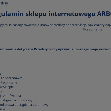
miny
gulamin sklepu internetowego ARB
ący m.in. zasady zawierania umów sprzedaży poprzez Sklep, zawierający naj
Konsumenta
anowienia dotyczące Przedsiębiorcy uprzywilejowanego mają zastosow
I
e
 ze Sprzedawcą
techniczne
w Sklepie
ci
cja zamówienia
dstąpienia od umowy
 od prawa odstąpienia od umowy
cje