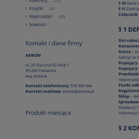
Łukdżety
(23)
§ 10
Dane 
Książki
§ 11
Zastrz
(6)
Załącznik 
Wyprzedaż
(30)
Nowości
§ 1 DE
Dni roboc
Kontakt i dane firmy
Konsume
Konto
– ur
ARBOW
założyć w 
Kupujący
ul. 20 Stycznia 62 lokal 1
Kupujący 
95-200 Pabianice
Przedsięb
woj. łódzkie
nieposiada
Punkt odb
Kontakt telefoniczny:
570 904 944
Regulami
Kontakt mailowy:
arbow@arbow.pl
Sklep
– sk
Sprzedaw
Ewidencji 
Produkt miesiąca
Informacji 
§ 2 K