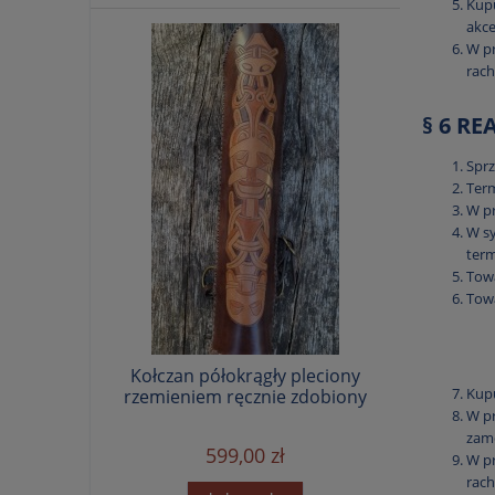
Kupu
akce
W pr
rach
§ 6 R
Sprz
Term
W pr
W sy
term
Towa
Towa
Kołczan półokrągły pleciony
Kupu
rzemieniem ręcznie zdobiony
W pr
zamó
599,00 zł
W pr
rac