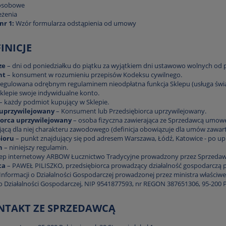
osobowe
eżenia
nr 1:
Wzór formularza odstąpienia od umowy
FINICJE
ze
– dni od poniedziałku do piątku za wyjątkiem dni ustawowo wolnych od p
nt
– konsument w rozumieniu przepisów Kodeksu cywilnego.
egulowana odrębnym regulaminem nieodpłatna funkcja Sklepu (usługa świad
Sklepie swoje indywidualne konto.
– każdy podmiot kupujący w Sklepie.
uprzywilejowany
– Konsument lub Przedsiębiorca uprzywilejowany.
iorca uprzywilejowany
– osoba fizyczna zawierająca ze Sprzedawcą umowę 
jącą dla niej charakteru zawodowego (definicja obowiązuje dla umów zawartyc
ioru
– punkt znajdujący się pod adresem Warszawa, Łódź, Katowice - po up
n
– niniejszy regulamin.
lep internetowy ARBOW Łucznictwo Tradycyjne prowadzony przez Sprzed
ca
– PAWEŁ PILISZKO, przedsiębiorca prowadzący działalność gospodarczą 
i Informacji o Działalności Gospodarczej prowadzonej przez ministra właściw
o Działalności Gospodarczej, NIP 9541877593, nr REGON 387651306, 95-200 Pab
ONTAKT ZE SPRZEDAWCĄ