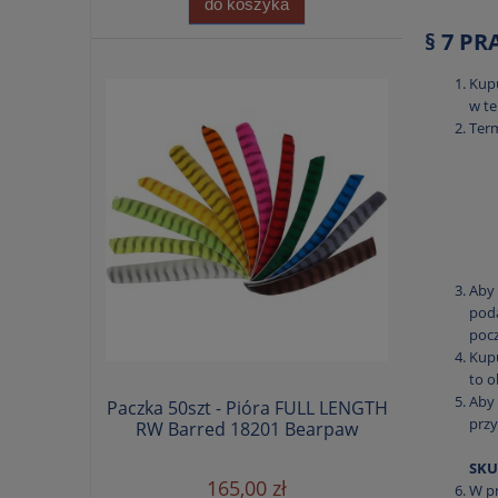
do koszyka
§ 7 P
Kupu
w te
Term
Aby 
poda
pocz
Kupu
to 
Aby 
Paczka 50szt - Pióra FULL LENGTH
prz
RW Barred 18201 Bearpaw
SKU
165,00 zł
W p