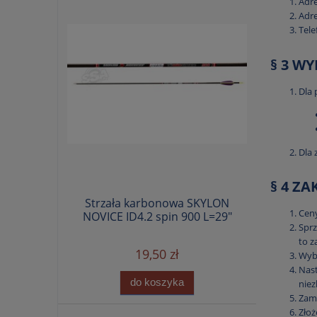
Adre
Adre
Tele
§ 3 W
Dla 
Dla 
§ 4 ZA
Strzała karbonowa SKYLON
Ceny
NOVICE ID4.2 spin 900 L=29"
Sprz
to z
19,50 zł
Wybr
Nast
do koszyka
niez
Zamó
Zło