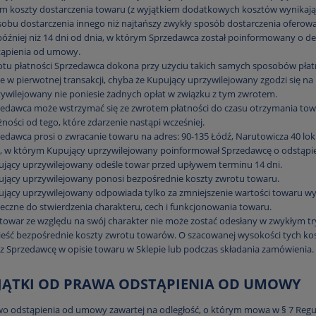
m koszty dostarczenia towaru (z wyjątkiem dodatkowych kosztów wynikaj
obu dostarczenia innego niż najtańszy zwykły sposób dostarczenia oferow
później niż 14 dni od dnia, w którym Sprzedawca został poinformowany o 
tąpienia od umowy.
tu płatności Sprzedawca dokona przy użyciu takich samych sposobów płatn
e w pierwotnej transakcji, chyba że Kupujący uprzywilejowany zgodzi się n
ywilejowany nie poniesie żadnych opłat w związku z tym zwrotem.
edawca może wstrzymać się ze zwrotem płatności do czasu otrzymania tow
żności od tego, które zdarzenie nastąpi wcześniej.
edawca prosi o zwracanie towaru na adres: 90-135 Łódź, Narutowicza 40 lok.1
, w którym Kupujący uprzywilejowany poinformował Sprzedawcę o odstąpie
jący uprzywilejowany odeśle towar przed upływem terminu 14 dni.
jący uprzywilejowany ponosi bezpośrednie koszty zwrotu towaru.
jący uprzywilejowany odpowiada tylko za zmniejszenie wartości towaru wyni
eczne do stwierdzenia charakteru, cech i funkcjonowania towaru.
i towar ze względu na swój charakter nie może zostać odesłany w zwykłym t
eść bezpośrednie koszty zwrotu towarów. O szacowanej wysokości tych k
z Sprzedawcę w opisie towaru w Sklepie lub podczas składania zamówienia.
YJĄTKI OD PRAWA ODSTĄPIENIA OD UMOWY
o odstąpienia od umowy zawartej na odległość, o którym mowa w § 7 Regu