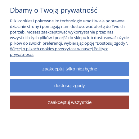
Lotki 3" parabolic barred do
Dbamy o Twoją prywatność
produkcji strzał
Pliki cookies i pokrewne im technologie umożliwiają poprawne
działanie strony i pomagają nam dostosować ofertę do Twoich
potrzeb. Możesz zaakceptować wykorzystanie przez nas
Nie znaleziono produktów spełniających podane kryteria.
wszystkich tych plików i przejść do sklepu lub dostosować użycie
plików do swoich preferencji, wybierając opcję "Dostosuj zgody".
Więcej o plikach cookies przeczytasz w naszej Polityce
Informacje
prywatności.
zaakceptuj tylko niezbędne
Sklep
dostosuj zgody
pokaż pełną wersję strony
Sklep internetowy Shoper.pl
zaakceptuj wszystkie