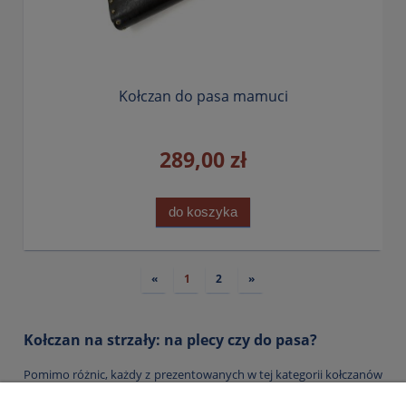
Kołczan do pasa mamuci
289,00 zł
do koszyka
«
1
2
»
Kołczan na strzały: na plecy czy do pasa?
Pomimo różnic, każdy z prezentowanych w tej kategorii kołczanów
jest wyjątkowy. Co wyróżnia polecane przez nas wyroby? M.in.