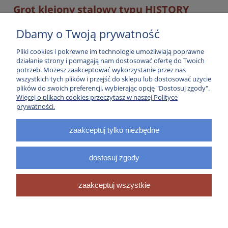
Grot klejony stalowy typu HISTORY
(Bodkin) firmy TKS.
Dbamy o Twoją prywatność
Grot naklejany (bez gwintu) na zatemperowany promień,
Pliki cookies i pokrewne im technologie umożliwiają poprawne
wykonany ze stali oksydowanej, w rozmiarze 5/16" i wadze 100
działanie strony i pomagają nam dostosować ofertę do Twoich
grainów.
potrzeb. Możesz zaakceptować wykorzystanie przez nas
wszystkich tych plików i przejść do sklepu lub dostosować użycie
plików do swoich preferencji, wybierając opcję "Dostosuj zgody".
Więcej o plikach cookies przeczytasz w naszej Polityce
prywatności.
Informacje
zaakceptuj tylko niezbędne
Sklep
dostosuj zgody
pokaż pełną wersję strony
zaakceptuj wszystkie
Sklep internetowy Shoper.pl