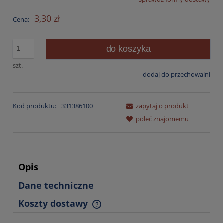
Cena nie zawiera ewentualnych kosztów płatności
3,30 zł
Cena:
do koszyka
szt.
dodaj do przechowalni
Kod produktu:
331386100
zapytaj o produkt
poleć znajomemu
Opis
Dane techniczne
Koszty dostawy
Cena nie zawiera ewentualnych kosztów płatności