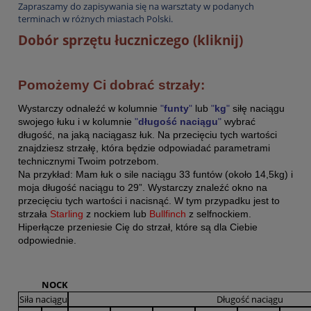
Zapraszamy do zapisywania się na warsztaty w podanych
terminach w różnych miastach Polski.
Dobór sprzętu łuczniczego (kliknij)
Pomożemy Ci dobrać strzały:
Wystarczy odnaleźć w kolumnie
"
funty
"
lub
"
kg
"
siłę naciągu
swojego łuku i w kolumnie
"
długość naciągu
"
wybrać
długość, na jaką naciągasz łuk. Na przecięciu tych wartości
znajdziesz strzałę, która będzie odpowiadać parametrami
technicznymi Twoim potrzebom.
Na przykład: Mam łuk o sile naciągu 33 funtów (około 14,5kg) i
moja długość naciągu to 29”. Wystarczy znaleźć okno na
przecięciu tych wartości i nacisnąć. W tym przypadku jest to
strzała
Starling
z nockiem lub
Bullfinch
z selfnockiem.
Hiperłącze przeniesie Cię do strzał, które są dla Ciebie
odpowiednie.
NOCK
Siła naciągu
Długość naciągu