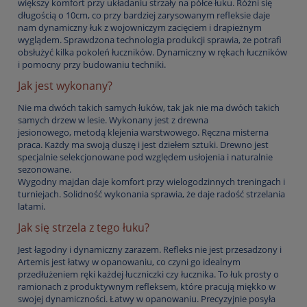
większy komfort przy układaniu strzały na półce łuku. Różni się
długością o 10cm, co przy bardziej zarysowanym refleksie daje
nam dynamiczny łuk z wojowniczym zacięciem i drapieżnym
wyglądem. Sprawdzona technologia produkcji sprawia, że potrafi
obsłużyć kilka pokoleń łuczników. Dynamiczny w rękach łuczników
i pomocny przy budowaniu techniki.
Jak jest wykonany?
Nie ma dwóch takich samych łuków, tak jak nie ma dwóch takich
samych drzew w lesie. Wykonany jest z drewna
jesionowego, metodą klejenia warstwowego. Ręczna misterna
praca. Każdy ma swoją duszę i jest dziełem sztuki. Drewno jest
specjalnie selekcjonowane pod względem usłojenia i naturalnie
sezonowane.
Wygodny majdan daje komfort przy wielogodzinnych treningach i
turniejach. Solidność wykonania sprawia, że daje radość strzelania
latami.
Jak się strzela z tego łuku?
Jest łagodny i dynamiczny zarazem. Refleks nie jest przesadzony i
Artemis jest łatwy w opanowaniu, co czyni go idealnym
przedłużeniem ręki każdej łuczniczki czy łucznika. To łuk prosty o
ramionach z produktywnym refleksem, które pracują miękko w
swojej dynamiczności. Łatwy w opanowaniu. Precyzyjnie posyła