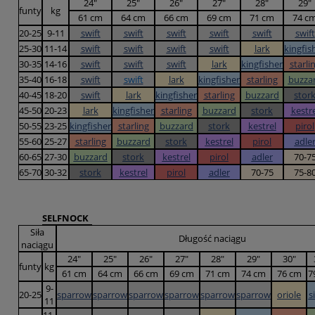
24"
25"
26"
27"
28"
29"
funty
kg
61 cm
64 cm
66 cm
69 cm
71 cm
74 c
20-25
9-11
swift
swift
swift
swift
swift
swift
25-30
11-14
swift
swift
swift
swift
lark
kingfis
30-35
14-16
swift
swift
swift
lark
kingfisher
starli
35-40
16-18
swift
swift
lark
kingfisher
starling
buzza
40-45
18-20
swift
lark
kingfisher
starling
buzzard
stor
45-50
20-23
lark
kingfisher
starling
buzzard
stork
kestre
50-55
23-25
kingfisher
starling
buzzard
stork
kestrel
pirol
55-60
25-27
starling
buzzard
stork
kestrel
pirol
adle
60-65
27-30
buzzard
stork
kestrel
pirol
adler
70-7
65-70
30-32
stork
kestrel
pirol
adler
70-75
75-8
SELFNOCK
Siła
Długość naciągu
naciągu
24"
25"
26"
27"
28"
29"
30"
funty
kg
61 cm
64 cm
66 cm
69 cm
71 cm
74 cm
76 cm
7
9-
20-25
sparrow
sparrow
sparrow
sparrow
sparrow
sparrow
oriole
s
11
11-