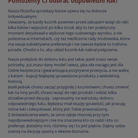
Pomożemy Ci dobrać odpowiedni łuk!
Nasza filozofia sprzedaży łuków opiera się na doborze
indywidualnym.
Uważamy, że każdy łucznik powinien przed zakupem wziąć do ręki
kilka łuków i wypuścić po kilka strzał, aby to ten praktyczny
moment decydował o wyborze tego cudownego wyrobu, a nie
polecenia w Internetach, czy też niezliczone rady środowiska, które
ma swoje subiektywne preferencje i nie zawsze będzie to trafiona
porada. Chodzi o to, aby układ łucznik-łuk nabrał połączenia.
Nasze podejście do doboru łuku jest takie: jeżeli znasz swoje
potrzeby, już znasz dany model i wiesz, jaka siła naciągu jest dla
Ciebie bezpieczna i gwarantująca pozytywne przeżycia, a nie walkę
z łukiem - kupuj! Najlepiej sprawdzone produkty z wieloletnią
historią.
Jeżeli jednak chcesz zacząć przygodę z łucznictwem, chcesz zmienić
łuk na inny profil, chcesz wziąć do ręki produkt i oddać kilka
strzałów przed decyzją - zapraszamy na warsztaty doboru
odpowiedniego łuku. Będziesz miał okazję sprawdzić, jak pracują
różne łuki i zdecydować, który jest Tobie przeznaczony.
Z doświadczenia wiem, że serce zabije mocniej przy tym
najodpowiedniejszym i nie ma znaczenia kto co radzi i kto co
preferuje. Jesteśmy inni, różnimy się i to jest piękne. Dajmy sobie
szansę na decyzję opartą o własne doznania.