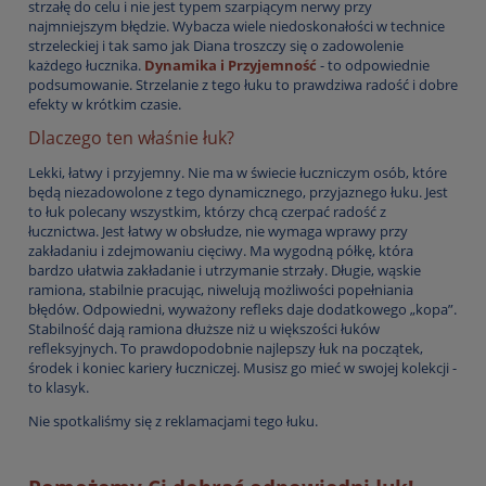
strzałę do celu i nie jest typem szarpiącym nerwy przy
najmniejszym błędzie. Wybacza wiele niedoskonałości w technice
strzeleckiej i tak samo jak Diana troszczy się o zadowolenie
każdego łucznika.
Dynamika i
Przyjemność
- to odpowiednie
podsumowanie. Strzelanie z tego łuku to prawdziwa radość i dobre
efekty w krótkim czasie.
Dlaczego ten właśnie łuk?
Lekki, łatwy i przyjemny. Nie ma w świecie łuczniczym osób, które
będą niezadowolone z tego dynamicznego, przyjaznego łuku. Jest
to łuk polecany wszystkim, którzy chcą czerpać radość z
łucznictwa. Jest łatwy w obsłudze, nie wymaga wprawy przy
zakładaniu i zdejmowaniu cięciwy. Ma wygodną półkę, która
bardzo ułatwia zakładanie i utrzymanie strzały. Długie, wąskie
ramiona, stabilnie pracując, niwelują możliwości popełniania
błędów. Odpowiedni, wyważony refleks daje dodatkowego „kopa”.
Stabilność dają ramiona dłuższe niż u większości łuków
refleksyjnych. To prawdopodobnie najlepszy łuk na początek,
środek i koniec kariery łuczniczej. Musisz go mieć w swojej kolekcji -
to klasyk.
Nie spotkaliśmy się z reklamacjami tego łuku.