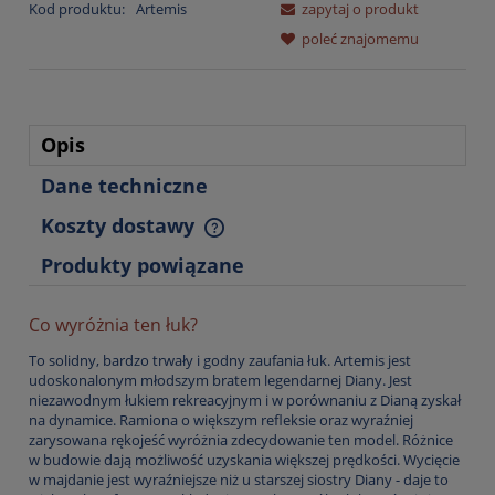
Kod produktu:
Artemis
zapytaj o produkt
poleć znajomemu
Opis
Dane techniczne
Koszty dostawy
Cena nie zawiera ewentualnych kosztów płatności
Produkty powiązane
Co wyróżnia ten łuk?
To solidny, bardzo trwały i godny zaufania łuk. Artemis jest
udoskonalonym młodszym bratem legendarnej Diany. Jest
niezawodnym łukiem rekreacyjnym i w porównaniu z Dianą zyskał
na dynamice. Ramiona o większym refleksie oraz wyraźniej
zarysowana rękojeść wyróżnia zdecydowanie ten model. Różnice
w budowie dają możliwość uzyskania większej prędkości. Wycięcie
w majdanie jest wyraźniejsze niż u starszej siostry Diany - daje to