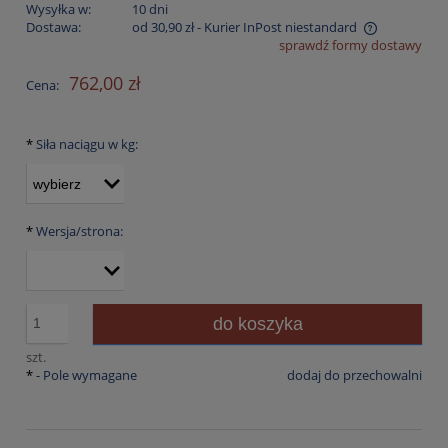
Wysyłka w:
10 dni
Dostawa:
od 30,90 zł
- Kurier InPost niestandard
sprawdź formy dostawy
Cena nie zawiera ewentualnych kosztów płatności
762,00 zł
Cena:
*
Siła naciągu w kg:
*
Wersja/strona:
do koszyka
szt.
*
- Pole wymagane
dodaj do przechowalni