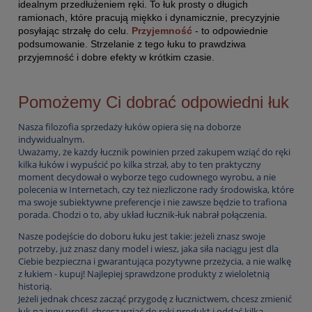
idealnym przedłużeniem ręki. To łuk prosty o długich
ramionach, które pracują miękko i dynamicznie, precyzyjnie
posyłając strzałę do celu.
Przyjemność
- to odpowiednie
podsumowanie. Strzelanie z tego łuku to prawdziwa
przyjemność i dobre efekty w krótkim czasie.
Pomożemy Ci dobrać odpowiedni łuk
Nasza filozofia sprzedaży łuków opiera się na doborze
indywidualnym.
Uważamy, że każdy łucznik powinien przed zakupem wziąć do ręki
kilka łuków i wypuścić po kilka strzał, aby to ten praktyczny
moment decydował o wyborze tego cudownego wyrobu, a nie
polecenia w Internetach, czy też niezliczone rady środowiska, które
ma swoje subiektywne preferencje i nie zawsze będzie to trafiona
porada. Chodzi o to, aby układ łucznik-łuk nabrał połączenia.
Nasze podejście do doboru łuku jest takie: jeżeli znasz swoje
potrzeby, już znasz dany model i wiesz, jaka siła naciągu jest dla
Ciebie bezpieczna i gwarantująca pozytywne przeżycia, a nie walkę
z łukiem - kupuj! Najlepiej sprawdzone produkty z wieloletnią
historią.
Jeżeli jednak chcesz zacząć przygodę z łucznictwem, chcesz zmienić
łuk na inny profil, chcesz wziąć do ręki produkt i oddać kilka