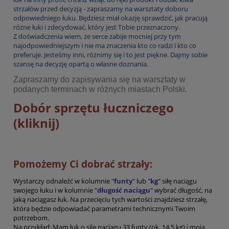
strzałów przed decyzją - zapraszamy na warsztaty doboru
odpowiedniego łuku. Będziesz miał okazję sprawdzić, jak pracują
różne łuki i zdecydować, który jest Tobie przeznaczony.
Z doświadczenia wiem, że serce zabije mocniej przy tym
najodpowiedniejszym i nie ma znaczenia kto co radzi i kto co
preferuje. Jesteśmy inni, różnimy się i to jest piękne. Dajmy sobie
szansę na decyzję opartą o własne doznania.
Zapraszamy do zapisywania się na warsztaty w
podanych terminach w różnych miastach Polski.
Dobór sprzętu łuczniczego
(kliknij)
Pomożemy Ci dobrać strzały:
Wystarczy odnaleźć w kolumnie "
funty
" lub "
kg
" siłę naciągu
swojego łuku i w kolumnie "
długość naciągu
" wybrać długość, na
jaką naciągasz łuk. Na przecięciu tych wartości znajdziesz strzałę,
która będzie odpowiadać parametrami technicznymi Twoim
potrzebom.
Na przykład: Mam łuk o sile naciągu 33 funty (ok. 14,5 kg) i moja