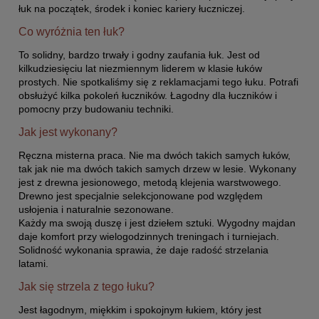
łuk na początek, środek i koniec kariery łuczniczej.
Co wyróżnia ten łuk?
To solidny, bardzo trwały i godny zaufania łuk. Jest od
kilkudziesięciu lat niezmiennym liderem w klasie łuków
prostych. Nie spotkaliśmy się z reklamacjami tego łuku. Potrafi
obsłużyć kilka pokoleń łuczników. Łagodny dla łuczników i
pomocny przy budowaniu techniki.
Jak jest wykonany?
Ręczna misterna praca. Nie ma dwóch takich samych łuków,
tak jak nie ma dwóch takich samych drzew w lesie. Wykonany
jest z drewna jesionowego, metodą klejenia warstwowego.
Drewno jest specjalnie selekcjonowane pod względem
usłojenia i naturalnie sezonowane.
Każdy ma swoją duszę i jest dziełem sztuki. Wygodny majdan
daje komfort przy wielogodzinnych treningach i turniejach.
Solidność wykonania sprawia, że daje radość strzelania
latami.
Jak się strzela z tego łuku?
Jest łagodnym, miękkim i spokojnym łukiem, który jest