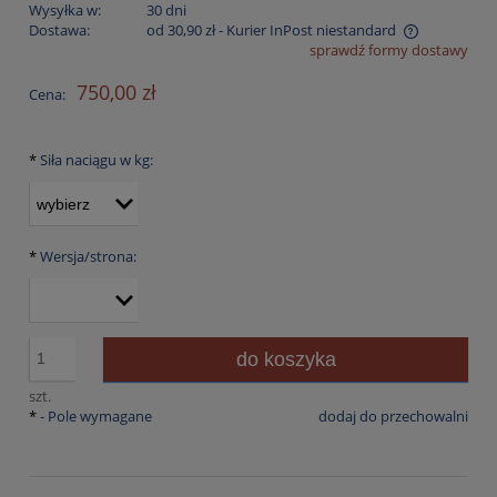
Wysyłka w:
30 dni
Dostawa:
od 30,90 zł
- Kurier InPost niestandard
sprawdź formy dostawy
Cena nie zawiera ewentualnych kosztów płatności
750,00 zł
Cena:
*
Siła naciągu w kg:
*
Wersja/strona:
do koszyka
szt.
*
- Pole wymagane
dodaj do przechowalni