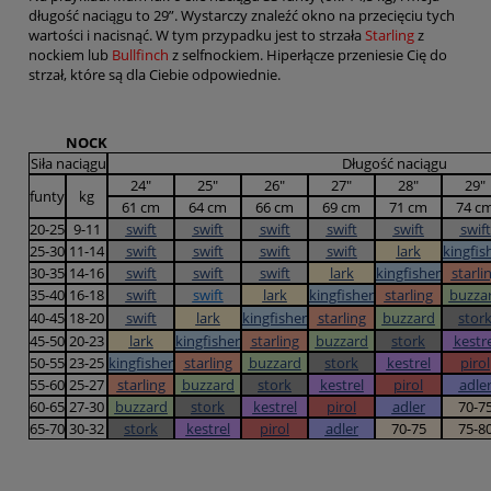
długość naciągu to 29”. Wystarczy znaleźć okno na przecięciu tych
wartości i nacisnąć. W tym przypadku jest to strzała
Starling
z
nockiem lub
Bullfinch
z selfnockiem. Hiperłącze przeniesie Cię do
strzał, które są dla Ciebie odpowiednie.
NOCK
Siła naciągu
Długość naciągu
24"
25"
26"
27"
28"
29"
funty
kg
61 cm
64 cm
66 cm
69 cm
71 cm
74 c
20-25
9-11
swift
swift
swift
swift
swift
swift
25-30
11-14
swift
swift
swift
swift
lark
kingfis
30-35
14-16
swift
swift
swift
lark
kingfisher
starli
35-40
16-18
swift
swift
lark
kingfisher
starling
buzza
40-45
18-20
swift
lark
kingfisher
starling
buzzard
stor
45-50
20-23
lark
kingfisher
starling
buzzard
stork
kestre
50-55
23-25
kingfisher
starling
buzzard
stork
kestrel
pirol
55-60
25-27
starling
buzzard
stork
kestrel
pirol
adle
60-65
27-30
buzzard
stork
kestrel
pirol
adler
70-7
65-70
30-32
stork
kestrel
pirol
adler
70-75
75-8